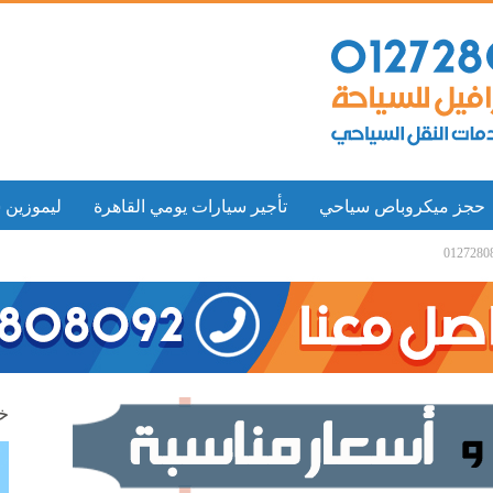
حجز ميكروباص سياحي
تأجير سيارات يومي القاهرة
ليموزين 
خد