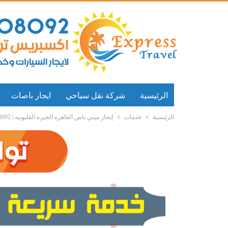
الرئيسية
شركة نقل سياحي
ايجار باصات
الرئيسية
خدمات
إيجار ميني باص القاهره الجيزه القليوبيه | 01272808092